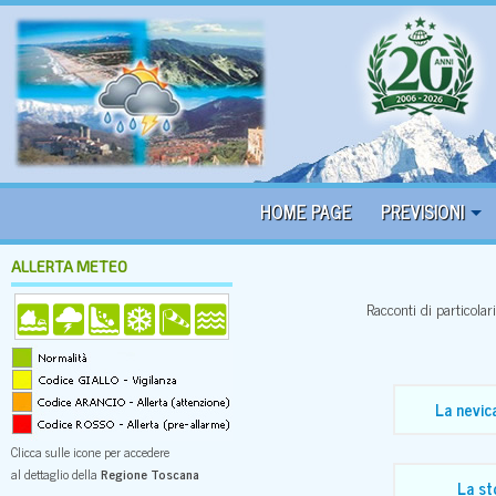
HOME PAGE
PREVISIONI
ALLERTA METEO
Racconti di particolar
La nevic
Clicca sulle icone per accedere
al dettaglio della
Regione Toscana
La st