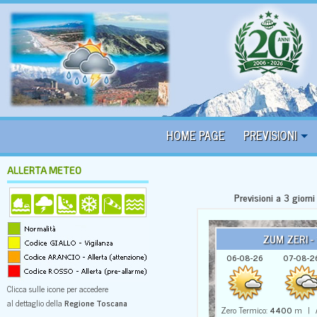
HOME PAGE
PREVISIONI
ALLERTA METEO
Previsioni a 3 giorn
ZUM ZERI -
06-08-26
07-08-2
Clicca sulle icone per accedere
al dettaglio della
Regione Toscana
Zero Termico:
4400
m | A