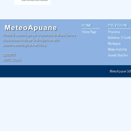
HOME
PREVISIONI
Home Page
Provincia
Portale di meteorologia per la provincia di Massa Carrara.
Bollettino "3 Confi
Associazione locale per la divulgazione delle
Montagna
scienze meteorologiche e del clima.
Meteo-Viabilità
CONTATTI
Incendi Boschivi
NOTE LEGALI
MeteoApuane Od