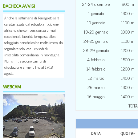
24-24 dicembre
900 m
BACHECA AVVISI
1 gennaio
1300 m
Anche la settimana di Ferragosto sarà
10 gennaio
1100 m
caratterizzata dal robusto anticiclone
africano che con persistenza ormai
19-20 gennaio
1000 m
eccezionale favorirà tempo stabile e
24-25 gennaio
1100 m
soleggiato nonché caldo molto inteso; da
segnalare solo locali episodi di
28-29 gennaio
1200 m
instabilità pomeridiana in montagna.
4 febbraio
1500 m
Non si intravedono cambi di
circolazione almeno fino al 17-18
14 febbraio
1200 m
agosto.
12 marzo
1400 m
26 marzo
1300 m
WEBCAM
16 maggio
1400 m
TOTA
DATA
QUOTA
*