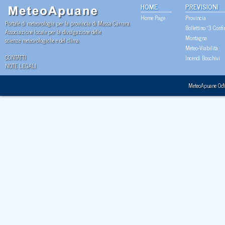
HOME
PREVISIONI
Home Page
Provincia
Portale di meteorologia per la provincia di Massa Carrara.
Bollettino "3 Confi
Associazione locale per la divulgazione delle
Montagna
scienze meteorologiche e del clima.
Meteo-Viabilità
CONTATTI
Incendi Boschivi
NOTE LEGALI
MeteoApuane Od