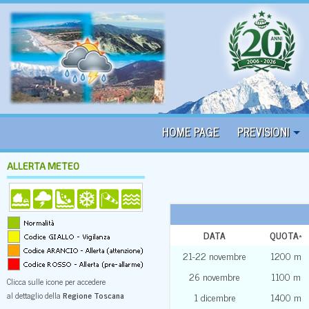
HOME PAGE
PREVISIONI
ALLERTA METEO
DATA
QUOTA
*
21-22 novembre
1200 m
26 novembre
1100 m
Clicca sulle icone per accedere
al dettaglio della
Regione Toscana
1 dicembre
1400 m