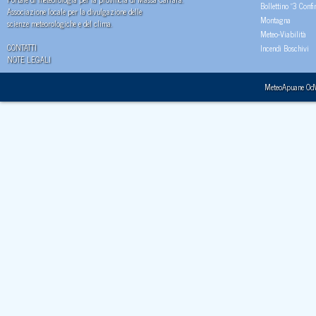
Bollettino "3 Confi
Associazione locale per la divulgazione delle
Montagna
scienze meteorologiche e del clima.
Meteo-Viabilità
CONTATTI
Incendi Boschivi
NOTE LEGALI
MeteoApuane Od