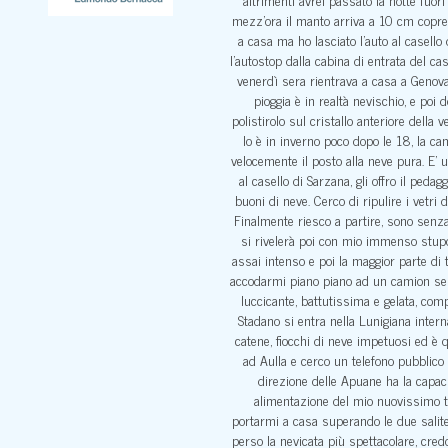
mezz’ora il manto arriva a 10 cm coprend
a casa ma ho lasciato l’auto al casello
l’autostop dalla cabina di entrata del c
venerdì sera rientrava a casa a Genova. 
pioggia è in realtà nevischio, e poi
polistirolo sul cristallo anteriore della
lo è in inverno poco dopo le 18, la c
velocemente il posto alla neve pura. E’ 
al casello di Sarzana, gli offro il ped
buoni di neve. Cerco di ripulire i vetri
Finalmente riesco a partire, sono senz
si rivelerà poi con mio immenso stupor
assai intenso e poi la maggior parte di 
accodarmi piano piano ad un camion sen
luccicante, battutissima e gelata, co
Stadano si entra nella Lunigiana intern
catene, fiocchi di neve impetuosi ed è 
ad Aulla e cerco un telefono pubblico 
direzione delle Apuane ha la capacit
alimentazione del mio nuovissimo te
portarmi a casa superando le due salite 
perso la nevicata più spettacolare, cred