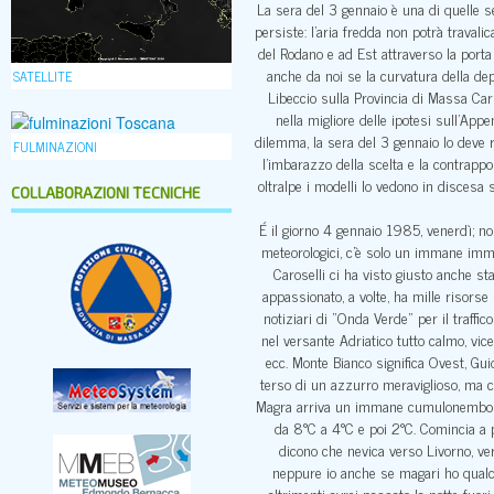
La sera del 3 gennaio è una di quelle s
persiste: l’aria fredda non potrà travali
del Rodano e ad Est attraverso la porta 
anche da noi se la curvatura della dep
SATELLITE
Libeccio sulla Provincia di Massa Carra
nella migliore delle ipotesi sull’App
dilemma, la sera del 3 gennaio lo deve r
FULMINAZIONI
l’imbarazzo della scelta e la contrapp
oltralpe i modelli lo vedono in discesa 
COLLABORAZIONI TECNICHE
É il giorno 4 gennaio 1985, venerdì; non
meteorologici, c’è solo un immane immen
Caroselli ci ha visto giusto anche sta
appassionato, a volte, ha mille risorse
notiziari di “Onda Verde” per il traffic
nel versante Adriatico tutto calmo, vice
ecc. Monte Bianco significa Ovest, Guid
terso di un azzurro meraviglioso, ma cr
Magra arriva un immane cumulonembo cari
da 8°C a 4°C e poi 2°C. Comincia a p
dicono che nevica verso Livorno, ve
neppure io anche se magari ho qualch
altrimenti avrei passato la notte fuori