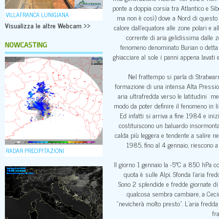
ponte a doppia corsia tra Atlantico e Si
VILLAFRANCA LUNIGIANA
ma non è così) dove a Nord di questo an
Visualizza le altre Webcam >>
calore dall’equatore alle zone polari e 
corrente di aria gelidissima dalle z
NOWCASTING
fenomeno denominato Burian o detta al
ghiacciare al sole i panni appena lavati
Nel frattempo si parla di Stratwar
formazione di una intensa Alta Pressio
aria ultrafredda verso le latitudini m
modo da poter definire il fenomeno in li
Ed infatti si arriva a fine 1984 e in
costituiscono un baluardo insormontabi
calda più leggera e tendente a salire ne
1985, fino al 4 gennaio, riescono 
RADAR PRECIPITAZIONI
Il giorno 1 gennaio la -5°C a 850 hPa c
quota è sulle Alpi. Sfonda l’aria fred
Sono 2 splendide e fredde giornate di
qualcosa sembra cambiare, a Cecina 
“nevicherà molto presto”. L’aria fredd
fr