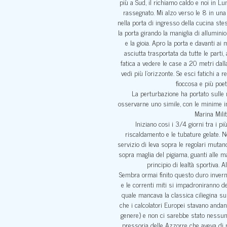
più a Sud, il richiamo caldo e noi in L
rassegnato. Mi alzo verso le 8 in una
nella porta di ingresso della cucina st
la porta girando la maniglia di alluminio
e la gioia. Apro la porta e davanti a
asciutta trasportata da tutte le parti
fatica a vedere le case a 20 metri dal
vedi più l’orizzonte. Se esci fatichi a 
fioccosa e più poe
La perturbazione ha portato sulle n
osservarne uno simile, con le minime in
Marina Mili
Iniziano cosi i 3/4 giorni tra i p
riscaldamento e le tubature gelate. N
servizio di leva sopra le regolari mutand
sopra maglia del pigiama, guanti alle m
principio di lealtà sportiva. 
Sembra ormai finito questo duro inverno
e le correnti miti si impadroniranno de
quale mancava la classica ciliegina su
che i calcolatori Europei stavano andand
genere) e non ci sarebbe stato nessun 
pressoria delle Azzorre che aveva di n