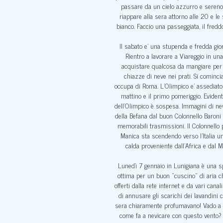
passare da un cielo azzurro e sereno 
riappare alla sera attorno alle 20 e le 
bianco. Faccio una passeggiata, il fredd
Il sabato e’ una stupenda e fredda gio
Rientro a lavorare a Viareggio in un
acquistare qualcosa da mangiare per c
chiazze di neve nei prati. Si comincia
occupa di Roma. L’Olimpico e’ assediato 
mattino e il primo pomeriggio. Evidente
dell’Olimpico è sospesa. Immagini di ne
della Befana dal buon Colonnello Baroni 
memorabili trasmissioni. Il Colonnello p
Manica sta scendendo verso l’Italia un
calda proveniente dall’Africa e dal M
Lunedì 7 gennaio in Lunigiana è una spl
ottima per un buon “cuscino” di aria c
offerti dalla rete internet e da vari can
di annusare gli scarichi dei lavandini 
sera chiaramente profumavano! Vado a lett
come fa a nevicare con questo vento? C