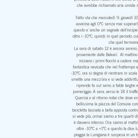
che avrebbe richiamato aria umida su
Fatto sta che mercoledì 9, giovedì 1
avvicina agli 0°C senza mai superarli
questo e’ anche un segnale dell’inci
oltre i -10°C, quindi, in quel periodo
che quel termomet
La sera di sabato 12 è ancora sereno, f
proveniente dalle Baleari. Al mattino
iniziano i primi fiocchi a cadere ma
fantastica nevicata che nel frattempo a
-10°C, ora si degna di rientrare in scal
smette una mezz’ora e si vede addirittu
riprende fa sul serio, a falde larghe
pomeriggio. A sera, verso le 18 il traf
Quercia e al ritorno notai che dove e
bellissima la piazza del Comune con l
bicicletta lasciata a bella apposta cont
si vede più, ormai siamo a tre quarti d
è davvero intenso. Ora siamo al mattin
oltre -10°C a +1°C e questo la dice l
pioggia la Lunigiana è sospesa in un to