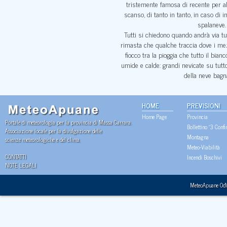
tristemente famosa di recente per al
scanso, di tanto in tanto, in caso di i
spalaneve.
Tutti si chiedono quando andrà via t
rimasta che qualche traccia dove i me
fiocco tra la pioggia che tutto il bia
umide e calde: grandi nevicate su tutto 
della neve bagna
HOME
PREVISIONI
Home Page
Provincia
Portale di meteorologia per la provincia di Massa Carrara.
Bollettino "3 Confi
Associazione locale per la divulgazione delle
Montagna
scienze meteorologiche e del clima.
Meteo-Viabilità
CONTATTI
Incendi Boschivi
NOTE LEGALI
MeteoApuane Od