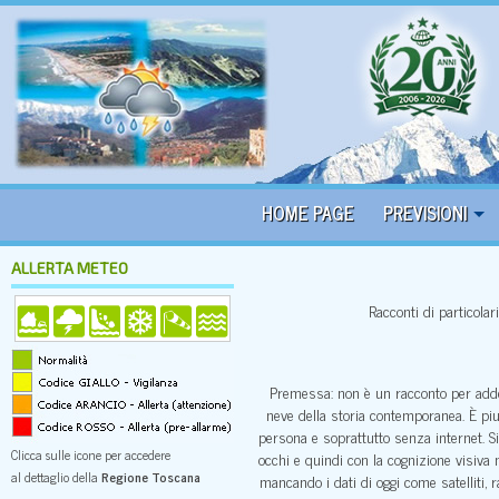
HOME PAGE
PREVISIONI
ALLERTA METEO
Racconti di particolar
Premessa: non è un racconto per addet
neve della storia contemporanea. È pi
persona e soprattutto senza internet. S
Clicca sulle icone per accedere
occhi e quindi con la cognizione visiva 
al dettaglio della
Regione Toscana
mancando i dati di oggi come satelliti, r