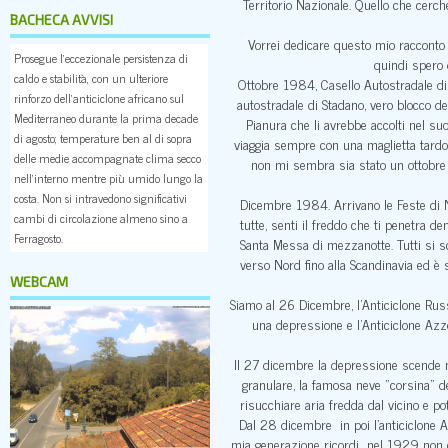
Territorio Nazionale. Quello che cerch
BACHECA AVVISI
Vorrei dedicare questo mio racconto 
Prosegue l’eccezionale persistenza di
quindi spero 
caldo e stabilità, con un ulteriore
Ottobre 1984, Casello Autostradale di 
rinforzo dell’anticiclone africano sul
autostradale di Stadano, vero blocco de
Mediterraneo durante la prima decade
Pianura che li avrebbe accolti nel suo
di agosto; temperature ben al di sopra
viaggia sempre con una maglietta tardo e
delle medie accompagnate clima secco
non mi sembra sia stato un ottobre 
nell’interno mentre più umido lungo la
costa. Non si intravedono significativi
Dicembre 1984. Arrivano le Feste di Nat
cambi di circolazione almeno sino a
tutte, senti il freddo che ti penetra de
Ferragosto.
Santa Messa di mezzanotte. Tutti si s
verso Nord fino alla Scandinavia ed è 
WEBCAM
Siamo al 26 Dicembre, l’Anticiclone Russ
una depressione e l’Anticiclone Azzo
Il 27 dicembre la depressione scende m
granulare, la famosa neve “corsina” de
risucchiare aria fredda dal vicino e p
Dal 28 dicembre in poi l’anticiclone A
mia generazione ricordi nel 1929 non 