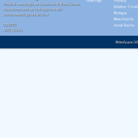
Home Page
Provincia
Portale di meteorologia per la provincia di Massa Carrara.
Bollettino "3 Confi
Associazione locale per la divulgazione delle
Montagna
scienze meteorologiche e del clima.
Meteo-Viabilità
CONTATTI
Incendi Boschivi
NOTE LEGALI
MeteoApuane Od