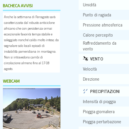
Umidità
BACHECA AVVISI
Punto di rugiada
Anche la settimana di Ferragosto sarà
caratterizzata dal robusto anticiclone
Pressione atmosferica
africano che con persistenza ormai
eccezionale favorirà tempo stabile e
Calore percepito
soleggiato nonché caldo molto inteso; da
Raffreddamento da
segnalare solo locali episodi di
vento
instabilità pomeridiana in montagna.
Non si intravedono cambi di
VENTO
circolazione almeno fino al 17-18
Velocità
agosto.
Direzione
WEBCAM
PRECIPITAZIONI
Intensità di pioggia
Pioggia giornaliera
Pioggia perturbazione