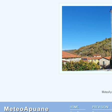
MeteoApu
HOME
PREVISIONI