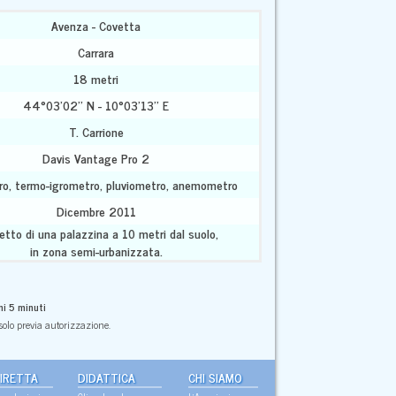
Avenza - Covetta
Carrara
18 metri
44°03'02'' N - 10°03'13'' E
T. Carrione
Davis Vantage Pro 2
o, termo-igrometro, pluviometro, anemometro
Dicembre 2011
etto di una palazzina a 10 metri dal suolo,
in zona semi-urbanizzata.
i 5 minuti
olo previa autorizzazione.
IRETTA
DIDATTICA
CHI SIAMO