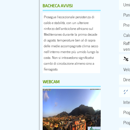
Umi
BACHECA AVVISI
Pun
Prosegue l’eccezionale persistenza di
caldo e stabilità, con un ulteriore
Pre
rinforzo dell’anticiclone africano sul
Mediterraneo durante la prima decade
Cal
di agosto; temperature ben al di sopra
Raf
delle medie accompagnate clima secco
ven
nell’interno mentre più umido lungo la
costa. Non si intravedono significativi
cambi di circolazione almeno sino a
Vel
Ferragosto.
Dir
WEBCAM
Inte
Piog
Pio