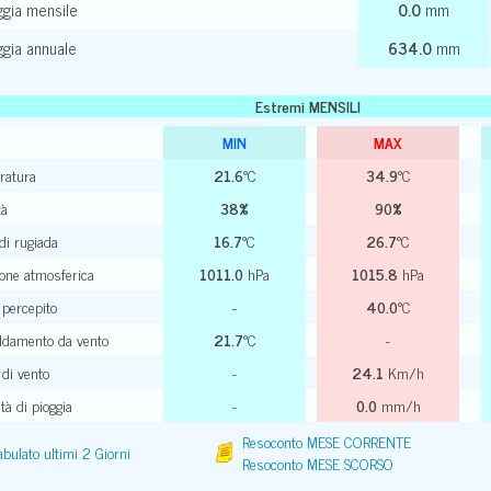
ggia mensile
0.0
mm
ggia annuale
634.0
mm
Estremi MENSILI
MIN
MAX
ratura
21.6
°C
34.9
°C
tà
38%
90%
di rugiada
16.7
°C
26.7
°C
one atmosferica
1011.0
hPa
1015.8
hPa
 percepito
-
40.0
°C
ddamento da vento
21.7
°C
-
 di vento
-
24.1
Km/h
tà di pioggia
-
0.0
mm/h
Resoconto MESE CORRENTE
abulato ultimi 2 Giorni
Resoconto MESE SCORSO