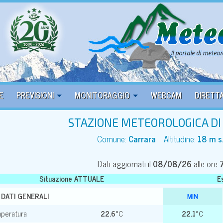
E
PREVISIONI
MONITORAGGIO
WEBCAM
DIRETT
STAZIONE METEOROLOGICA D
Comune:
Carrara
Altitudine:
18 m s.
Dati aggiornati il
08/08/26
alle ore
Situazione ATTUALE
E
DATI GENERALI
MIN
peratura
22.6
°C
22.1
°C