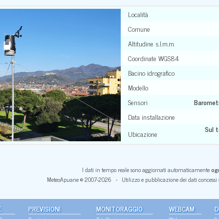
Località
Comune
Altitudine s.l.m.m.
Coordinate WGS84
Bacino idrografico
Modello
Sensori
Barometr
Data installazione
Sul t
Ubicazione
I dati in tempo reale sono aggiornati automaticamente
ogn
MeteoApuane © 2007-2026 - Utilizzo e pubblicazione dei dati concessi s
E
PREVISIONI
MONITORAGGIO
WEBCAM
D