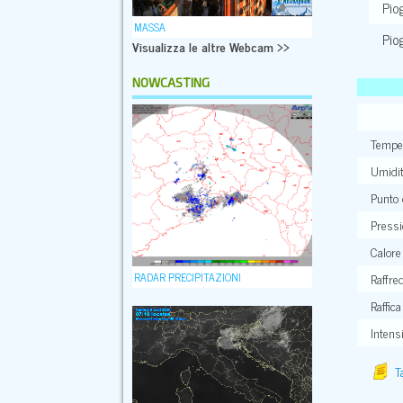
Pio
MASSA
Pio
Visualizza le altre Webcam >>
NOWCASTING
Tempe
Umidi
Punto 
Pressi
Calore
RADAR PRECIPITAZIONI
Raffre
Raffica
Intensi
T