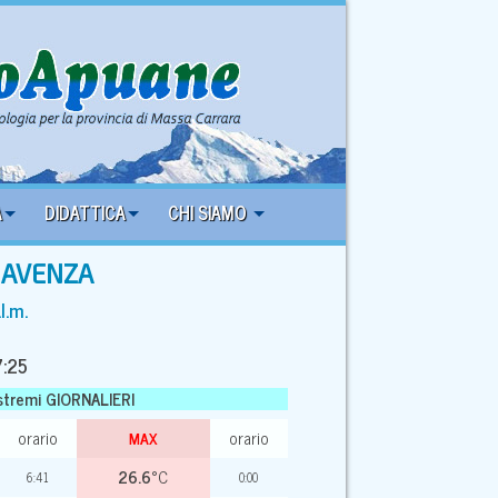
A
DIDATTICA
CHI SIAMO
I
AVENZA
l.m.
7:25
stremi GIORNALIERI
orario
orario
MAX
26.6
°C
6:41
0:00