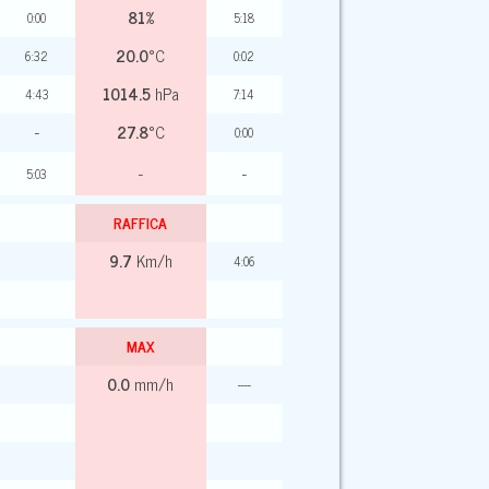
81
%
0:00
5:18
20.0
°C
6:32
0:02
1014.5
hPa
4:43
7:14
-
27.8
°C
0:00
-
-
5:03
RAFFICA
9.7
Km/h
4:06
MAX
0.0
mm/h
----