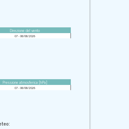
Direzione del vento
07 - 08/08/2026
Pressione atmosferica [hPa]
07 - 08/08/2026
eteo: