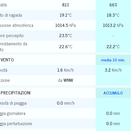
dità
81
%
66
%
to di rugiada
19.1
°C
18.3
°C
ssione atmosferica
1014.5
hPa
1013.2
hPa
ore percepito
23.5
°C
-
freddamento da
22.6
°C
22.2
°C
to
VENTO
media 10 min.
ocità
1.6
Km/h
3.2
Km/h
ezione
da
WNW
PRECIPITAZIONI
ACCUMULO
nsità di pioggia
0.0
mm/h
gia giornaliera
0.0
mm
ggia perturbazione
0.0
mm