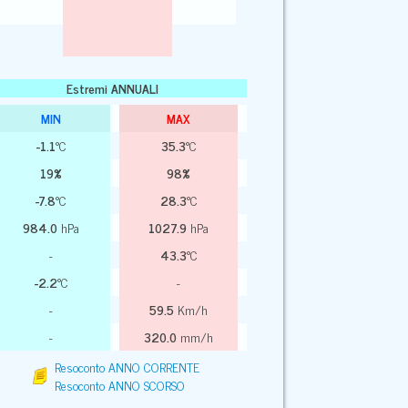
Estremi ANNUALI
MIN
MAX
-1.1
°C
35.3
°C
19%
98%
-7.8
°C
28.3
°C
984.0
hPa
1027.9
hPa
-
43.3
°C
-2.2
°C
-
-
59.5
Km/h
-
320.0
mm/h
Resoconto ANNO CORRENTE
Resoconto ANNO SCORSO