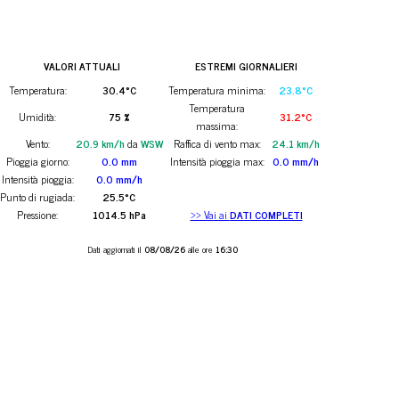
VALORI ATTUALI
ESTREMI GIORNALIERI
Temperatura:
30.4°C
Temperatura minima:
23.8°C
Temperatura
Umidità:
75 %
31.2°C
massima:
Vento:
20.9 km/h
da
WSW
Raffica di vento max:
24.1 km/h
Pioggia giorno:
0.0 mm
Intensità pioggia max:
0.0 mm/h
Intensità pioggia:
0.0 mm/h
Punto di rugiada:
25.5°C
Pressione:
1014.5 hPa
>> Vai ai
DATI COMPLETI
Dati aggiornati il
08/08/26
alle ore
16:30